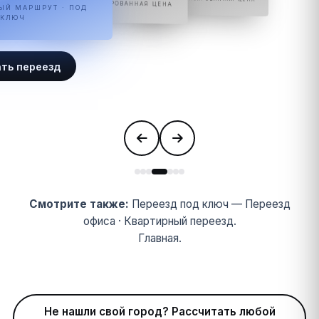
ПОД КЛЮЧ · ФИКСИРОВАННАЯ ЦЕНА
ЫЙ МАРШРУТ · ПОД
КЛЮЧ
ать переезд
Смотрите также:
Переезд под ключ
—
Переезд
офиса
·
Квартирный переезд
.
Главная
.
Не нашли свой город? Рассчитать любой