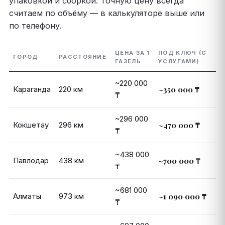
упаковкой и сборкой. Точную цену всегда
считаем по объёму — в калькуляторе выше или
по телефону.
ЦЕНА ЗА 1
ПОД КЛЮЧ (С
ГОРОД
РАССТОЯНИЕ
ГАЗЕЛЬ
УСЛУГАМИ)
~220 000
Караганда
220 км
~350 000 ₸
₸
~296 000
Кокшетау
296 км
~470 000 ₸
₸
~438 000
Павлодар
438 км
~700 000 ₸
₸
~681 000
Алматы
973 км
~1 090 000 ₸
₸