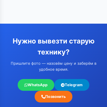
Нужно вывезти старую
технику?
Пришлите фото — назовём цену и заберём в
удобное время.
WhatsApp
Telegram
Позвонить