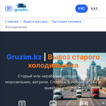
РУС
ҚАЗ
Главная
Вывоз мусора
Бытовая техника
Холодильник
Gruzim.kz
|
Вывоз старого
холодильника
Старый или нерабочий холодильник,
морозильник, витрина. Спустим с любого этажа и
вывезем.