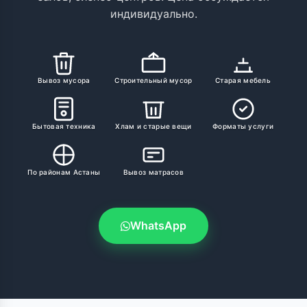
индивидуально.
Вывоз мусора
Строительный мусор
Старая мебель
Бытовая техника
Хлам и старые вещи
Форматы услуги
По районам Астаны
Вывоз матрасов
WhatsApp