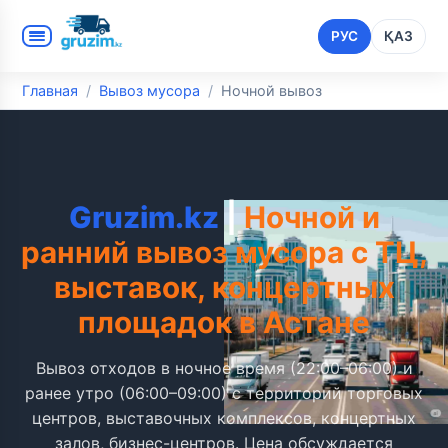
РУС
ҚАЗ
Главная
Вывоз мусора
Ночной вывоз
Gruzim.kz
|
Ночной и
ранний вывоз мусора с ТЦ,
выставок, концертных
площадок в Астане
Вывоз отходов в ночное время (22:00–06:00) и
ранее утро (06:00–09:00) с территорий торговых
центров, выставочных комплексов, концертных
залов, бизнес-центров. Цена обсуждается