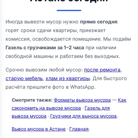
Иногда вывезти мусор нужно
прямо сегодня
:
горят сроки сдачи квартиры, приезжает
комиссия, освобождается помещение. Мы подаём
Газель с грузчиками за 1–2 часа
при наличии
свободной машины и работаем без выходных.
Срочно вывозим любой мусор:
после ремонта
,
старую мебель
,
хлам из квартиры
. Для быстрого
расчёта пришлите фото в WhatsApp.
Смотрите также:
Форматы вывоза мусора
—
Как
сэкономить на вывозе мусора
·
Газель для
вывоза мусора
·
Грузчики для выноса мусора
.
Вывоз мусора в Астане
·
Главная
.