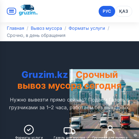
РУС
ҚАЗ
Главная
Вывоз мусора
Форматы услуги
Срочно, в день обращения
Gruzim.kz
|
Срочный
вывоз мусора сегодня
Нужно вывезти прямо сейчас? Подаём Газель с
грузчиками за 1–2 часа, работаем без выходных.
Форматы услуги
Газель для мусора
Грузчики для выноса