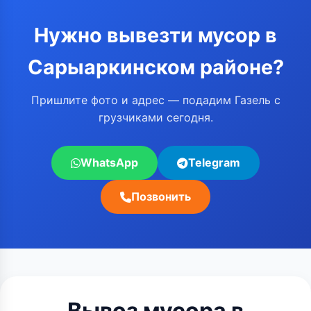
Нужно вывезти мусор в
Сарыаркинском районе?
Пришлите фото и адрес — подадим Газель с
грузчиками сегодня.
WhatsApp
Telegram
Позвонить
Вывоз мусора в