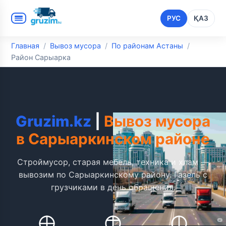
РУС
ҚАЗ
Главная
Вывоз мусора
По районам Астаны
Район Сарыарка
Gruzim.kz
|
Вывоз мусора
в Сарыаркинском районе
Строймусор, старая мебель, техника и хлам —
вывозим по Сарыаркинскому району. Газель с
грузчиками в день обращения.