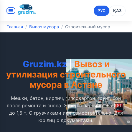
РУС
ҚАЗ
Главная
Вывоз мусора
Строительный мусор
Gruzim.kz
|
Вывоз и
утилизация строительного
мусора в Астане
Мешки, бетон, кирпич, гипсокартон, грунт, бой
после ремонта и сноса. Забор с паркинга +5000 ₸
до 1,5 т. С грузчиками или самостоятельно. Для
юр.лиц с документами.