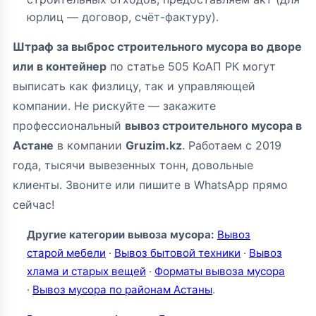
юрлиц — договор, счёт-фактуру).
Штраф за выброс строительного мусора во дворе
или в контейнер
по статье 505 КоАП РК могут
выписать как физлицу, так и управляющей
компании. Не рискуйте — закажите
профессиональный
вывоз строительного мусора в
Астане
в компании
Gruzim.kz
. Работаем с 2019
года, тысячи вывезенных тонн, довольные
клиенты. Звоните или пишите в WhatsApp прямо
сейчас!
Другие категории вывоза мусора:
Вывоз
старой мебели
·
Вывоз бытовой техники
·
Вывоз
хлама и старых вещей
·
Форматы вывоза мусора
·
Вывоз мусора по районам Астаны
.