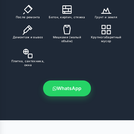
После ремонта
Бетон, кирпич, стяжка
Грунт и земля
Демонтаж и вывоз
Мешками (малый
Крупногабаритный
объём)
мусор
Плитка, сантехника,
окна
WhatsApp