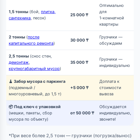
Оптимально
1,5 тонны
(бой,
плитка,
для
25 000 ₸
сантехника
, песок)
1‑комнатной
квартиры
2 тонны
(
после
Грузчики —
30 000 ₸
капитального ремонта
)
обсуждаем
2,5 тонны
(снос стен,
Грузчики —
демонтаж
,
35 000 ₸
индивидуально
крупногабаритный мусор
)
🧹 Забор мусора с паркинга
Доплата к
(подземный /
+5 000 ₸
стоимости
многоуровневый, до 1,5 т)
вывоза
📦 Под ключ с упаковкой
Обсуждается
(мешки, пакеты, сбор
от 50 000 ₸
индивидуально,
мусора по объекту)
звоните!
*При весе более 2,5 тонн — грузчики (погрузка/вынос)