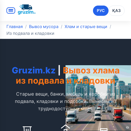
РУС
ҚАЗ
Главная
Вывоз мусора
Хлам и старые вещи
Из подвала и кладовки
Gruzim.kz
|
Вывоз хлама
из подвала и кладовки
Старые вещи, банки, мебель и коробки из
подвала, кладовки и подсобки. Вынесем из
труднодоступных мест.