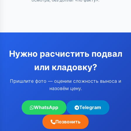
Нужно расчистить подвал
или кладовку?
Пришлите фото — оценим сложность выноса и
назовём цену.
WhatsApp
Telegram
Позвонить