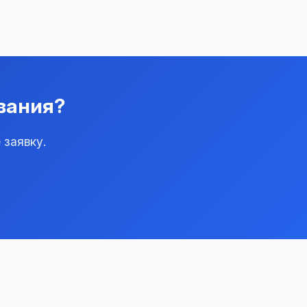
вания?
 заявку.