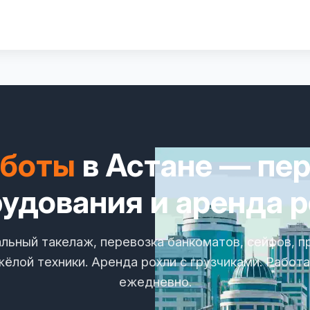
аботы
в Астане — пер
удования и аренда 
льный такелаж, перевозка банкоматов, сейфов, 
жёлой техники. Аренда рохли с грузчиками. Работ
ежедневно.