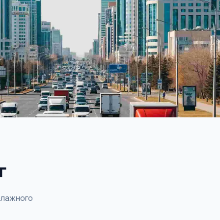
г
елажного