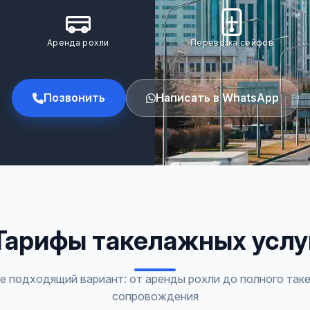
Аренда рохли
Перевозка сейфов
Позвонить
Написать в WhatsApp
Тарифы такелажных услу
е подходящий вариант: от аренды рохли до полного так
сопровождения