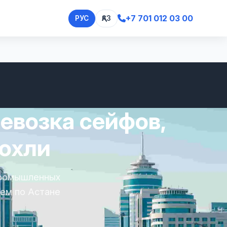
+7 701 012 03 00
РУС
ҚАЗ
евозка сейфов,
рохли
промышленных
аем по Астане