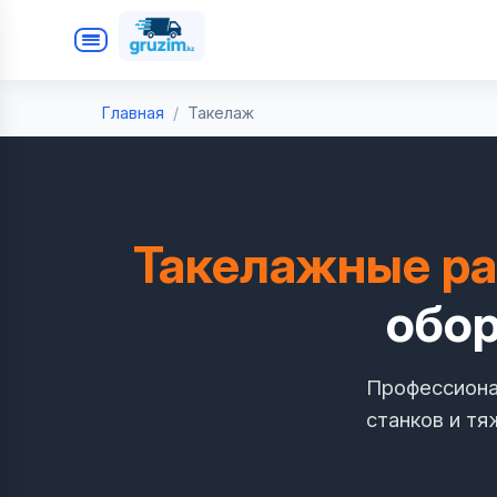
Главная
Такелаж
Такелажные р
обор
Профессиона
станков и тя