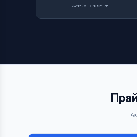
Астана · Gruzim.kz
Прай
Ак